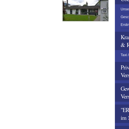
Unse
Gesc
Ersti
Kra
& R
Taxi 
Pri
Ver
Gew
Ver
"E
im 