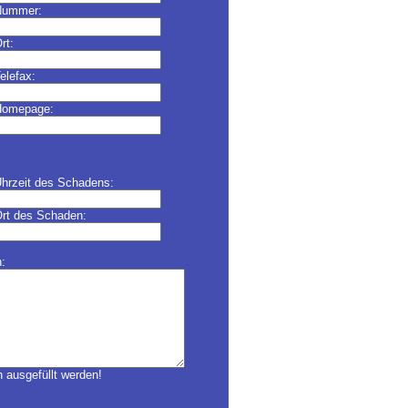
Nummer:
rt:
elefax:
omepage:
hrzeit des Schadens:
rt des Schaden:
:
 ausgefüllt werden!