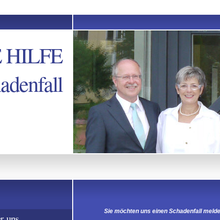
 HILFE
adenfall
Sie möchten uns einen Schadenfall melde
r uns