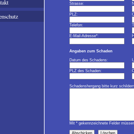
takt
Strasse:
PLZ:
O
enschutz
Telefon:
T
E-Mail-Adresse*:
H
Angaben zum Schaden
Datum des Schadens:
U
PLZ des Schaden:
O
Schadenshergang bitte kurz schildern
Mit * gekennzeichnete Felder müssen